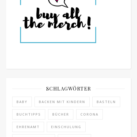
SCHLAGWÖRTER
BABY
BACKEN MIT KINDERN
BASTELN
BUCHTIPPS
BÜCHER
CORONA
EHRENAMT
EINSCHULUNG