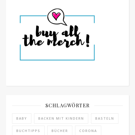
SCHLAGWÖRTER
BABY
BACKEN MIT KINDERN
BASTELN
BUCHTIPPS
BÜCHER
CORONA