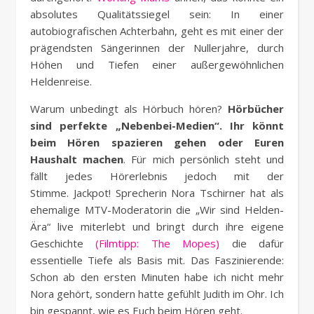
absolutes Qualitätssiegel sein: In einer
autobiografischen Achterbahn, geht es mit einer der
prägendsten Sängerinnen der Nullerjahre, durch
Höhen und Tiefen einer außergewöhnlichen
Heldenreise.
Warum unbedingt als Hörbuch hören?
Hörbücher
sind perfekte „Nebenbei-Medien“. Ihr könnt
beim Hören spazieren gehen oder Euren
Haushalt machen
. Für mich persönlich steht und
fällt jedes Hörerlebnis jedoch mit der
Stimme. Jackpot! Sprecherin Nora Tschirner hat als
ehemalige MTV-Moderatorin die „Wir sind Helden-
Ära“ live miterlebt und bringt durch ihre eigene
Geschichte
(Filmtipp: The Mopes)
die dafür
essentielle Tiefe als Basis mit. Das Faszinierende:
Schon ab den ersten Minuten habe ich nicht mehr
Nora gehört, sondern hatte gefühlt Judith im Ohr. Ich
bin gespannt, wie es Euch beim Hören geht.