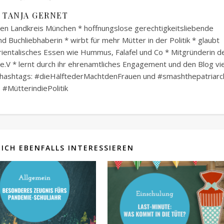
TANJA GERNET
hen Landkreis München * hoffnungslose gerechtigkeitsliebende
 Buchliebhaberin * wirbt für mehr Mütter in der Politik * glaubt
rientalisches Essen wie Hummus, Falafel und Co * Mitgründerin d
.V * lernt durch ihr ehrenamtliches Engagement und den Blog vie
ngshashtags: #dieHälftederMachtdenFrauen und #smashthepatriarc
#MütterindiePolitik
ICH EBENFALLS INTERESSIEREN