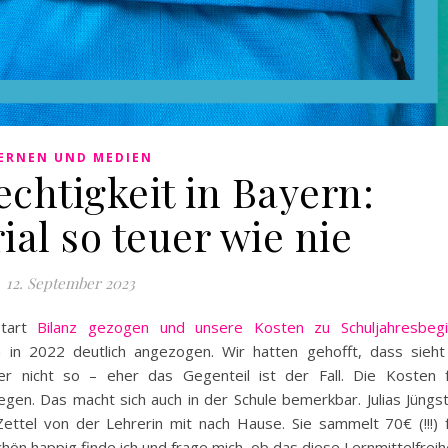
ERNEN UND MEDIEN
chtigkeit in Bayern:
al so teuer wie nie
12. September 2023
start
Bilanz gezogen und unsere Kosten zu Schuljahresbegi
n in 2022 deutlich angezogen. Wir hatten gehofft, dass sieht
er nicht so – eher das Gegenteil ist der Fall. Die Kosten 
iegen. Das macht sich auch in der Schule bemerkbar. Julias Jüngs
ettel von der Lehrerin mit nach Hause. Sie sammelt 70€ (!!!) 
hön happig finde ich und frage mich, ob das diese Lernmittelfreih