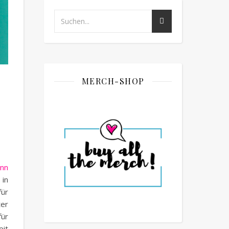
MERCH-SHOP
nn
 in
für
ter
für
eit