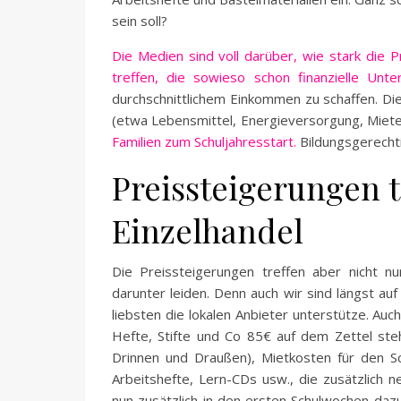
sein soll?
Die Medien sind voll darüber, wie stark die P
treffen, die sowieso schon finanzielle Unt
durchschnittlichem Einkommen zu schaffen. Die
(etwa Lebensmittel, Energieversorgung, Miete
Familien zum Schuljahresstart.
Bildungsgerechtig
Preissteigerungen t
Einzelhandel
Die Preissteigerungen treffen aber nicht nu
darunter leiden. Denn auch wir sind längst a
liebsten die lokalen Anbieter unterstütze. Au
Hefte, Stifte und Co 85€ auf dem Zettel ste
Drinnen und Draußen), Mietkosten für den S
Arbeitshefte, Lern-CDs usw., die zusätzlich
nun zusätzlich in den ersten Schulwochen da