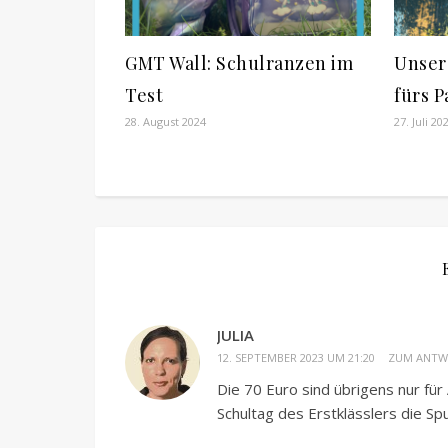
GMT Wall: Schulranzen im
Unser
Test
fürs 
28. August 2024
27. Juli 20
JULIA
12. SEPTEMBER 2023 UM 21:20
ZUM ANTW
Die 70 Euro sind übrigens nur für
Schultag des Erstklässlers die Sp