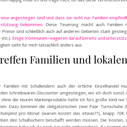
reise angestiegen sind und dass sie nicht nur Familien empfindl
erstützung bekommen.
Diese Teuerung macht auch Familien m
 Preise sind schließlich auch auf anderen Gebieten stark gestie
 etc.).
Einige Kommunen reagieren darauf bereits und unterstüt
keit sieht für mich tatsächlich anders aus.
reffen Familien und lokale
r Familien mit Schulkindern: auch der örtliche Einzelhandel m
uf den Schreibwaren-Discounter umgestiegen, wo ich doch sonst
ch ohne die teuren Markenprodukte hatte ich fürs große Kind nur 
hen. Dazu kommen die obligatorischen zwei Paar Turnschuhe (
chulspind pro Monat (warum kostet das etwas??), knapp 70€ 
 neben den Schulbüchern beschafft werden müssen. Die Kosten, 
zukommen habe ich da noch gar nicht einberechnet. Da kommt d