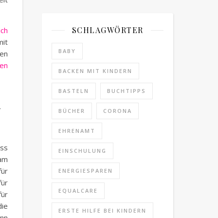
SCHLAGWÖRTER
ich
it
BABY
gen
zen
BACKEN MIT KINDERN
BASTELN
BUCHTIPPS
n
BÜCHER
CORONA
EHRENAMT
uss
EINSCHULUNG
 am
für
ENERGIESPAREN
für
EQUALCARE
für
die
ERSTE HILFE BEI KINDERN
ann