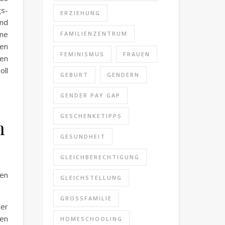
gs-
ERZIEHUNG
nd
ine
FAMILIENZENTRUM
gen
FEMINISMUS
FRAUEN
ten
oll
GEBURT
GENDERN
GENDER PAY GAP
GESCHENKETIPPS
n
GESUNDHEIT
GLEICHBERECHTIGUNG
ren
GLEICHSTELLUNG
GROSSFAMILIE
mer
nen
HOMESCHOOLING