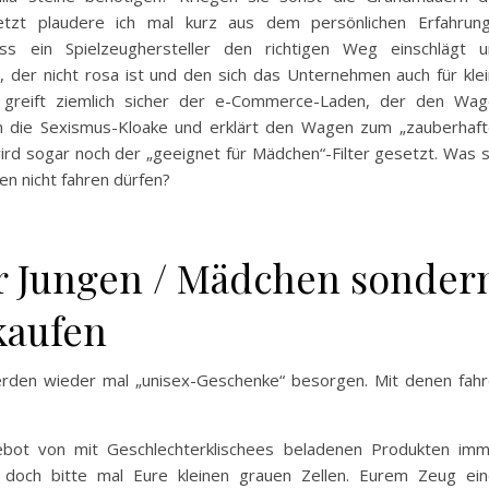
jetzt plaudere ich mal kurz aus dem persönlichen Erfahrun
s ein Spielzeughersteller den richtigen Weg einschlägt u
 der nicht rosa ist und den sich das Unternehmen auch für kle
gs greift ziemlich sicher der e-Commerce-Laden, der den Wa
 in die Sexismus-Kloake und erklärt den Wagen zum „zauberhaf
 wird sogar noch der „geeignet für Mädchen“-Filter gesetzt. Was s
n nicht fahren dürfen?
r Jungen / Mädchen sonder
kaufen
rden wieder mal „unisex-Geschenke“ besorgen. Mit denen fah
bot von mit Geschlechterklischees beladenen Produkten im
 doch bitte mal Eure kleinen grauen Zellen. Eurem Zeug ei