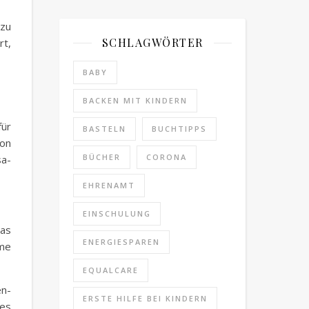
 zu
SCHLAGWÖRTER
rt,
BABY
BACKEN MIT KINDERN
für
BASTELN
BUCHTIPPS
on
BÜCHER
CORONA
sa-
EHRENAMT
EINSCHULUNG
das
ENERGIESPAREN
rme
EQUALCARE
en-
ERSTE HILFE BEI KINDERN
des