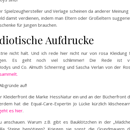
ber Spielzeughersteller und Verlage scheinen da anderer Meinung
 Geld damit verdienen, indem man Eltern oder Großeltern suggerie
chenke für Jungen brauchen.
idiotische Aufdrucke
rie nicht halt. Und ich rede hier nicht nur von rosa Kleidung 
ngen. Es geht noch viel schlimmer! Die Rede ist v
Bodys und Co. Almuth Schnerring und Sascha Verlan von der Ro
esammelt.
 Abgründe auf!
 der Kleiderfront die Marke HessNatur ein und an der Bücherfront 
erdem hat die Equal-Care-Expertin Jo Lücke kürzlich klischeea
geht es hier
.
u anschauen. Warum z.B. gibt es Bauklötzchen in der „Mädch
lila Steine benötigen? Kriegen sie sonst die Grundmauern 