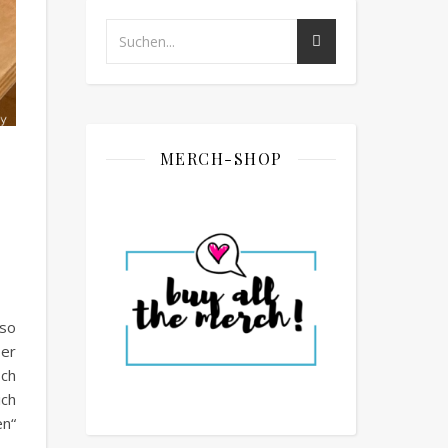
MERCH-SHOP
 so
ber
sch
ich
en“