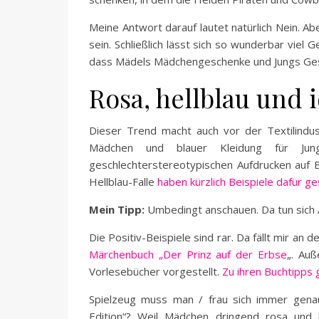
Meine Antwort darauf lautet natürlich Nein. A
sein. Schließlich lässt sich so wunderbar viel
dass Mädels Mädchengeschenke und Jungs Ges
Rosa, hellblau und 
Dieser Trend macht auch vor der Textilindust
Mädchen und blauer Kleidung für Ju
geschlechterstereotypischen Aufdrucken auf 
Hellblau-Falle
haben kürzlich Beispiele dafür g
Mein Tipp:
Umbedingt anschauen. Da tun sich
Die Positiv-Beispiele sind rar. Da fällt mir an
Märchenbuch „Der Prinz auf der Erbse
„. Auß
Vorlesebücher vorgestellt.
Zu ihren Buchtipps 
Spielzeug muss man / frau sich immer gena
Edition“? Weil Mädchen dringend rosa und 