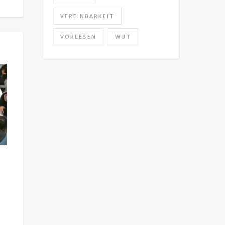
VEREINBARKEIT
VORLESEN
WUT