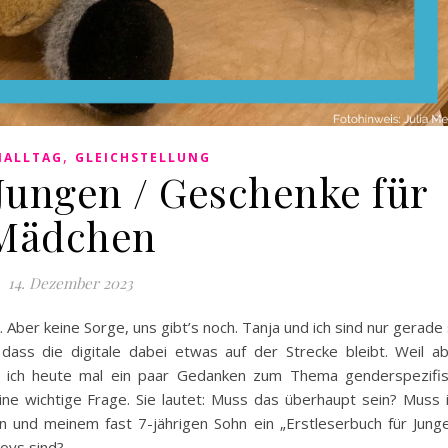
,
NALLTAG
GLEICHSTELLUNG
Jungen / Geschenke für
Mädchen
14. Dezember 2023
g. Aber keine Sorge, uns gibt’s noch. Tanja und ich sind nur gerade
dass die digitale dabei etwas auf der Strecke bleibt. Weil a
ll ich heute mal ein paar Gedanken zum Thema genderspezifi
ine wichtige Frage. Sie lautet: Muss das überhaupt sein? Muss 
en und meinem fast 7-jährigen Sohn ein „Erstleserbuch für Jung
boys sind?