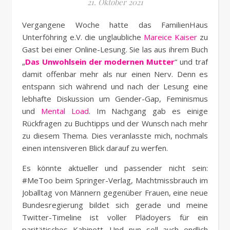
21. Oktober 2021
Vergangene Woche hatte das FamilienHaus
Unterföhring e.V. die unglaubliche
Mareice Kaiser
zu
Gast bei einer Online-Lesung. Sie las aus ihrem Buch
„
Das Unwohlsein der modernen Mutter
“ und traf
damit offenbar mehr als nur einen Nerv. Denn es
entspann sich während und nach der Lesung eine
lebhafte Diskussion um Gender-Gap, Feminismus
und
Mental Load
. Im Nachgang gab es einige
Rückfragen zu Buchtipps und der Wunsch nach mehr
zu diesem Thema. Dies veranlasste mich, nochmals
einen intensiveren Blick darauf zu werfen.
Es könnte aktueller und passender nicht sein:
#MeToo beim Springer-Verlag, Machtmissbrauch im
Joballtag von Männern gegenüber Frauen, eine neue
Bundesregierung bildet sich gerade und meine
Twitter-Timeline ist voller Plädoyers für ein
paritätisches Kabinett. Und nun soll auch endlich