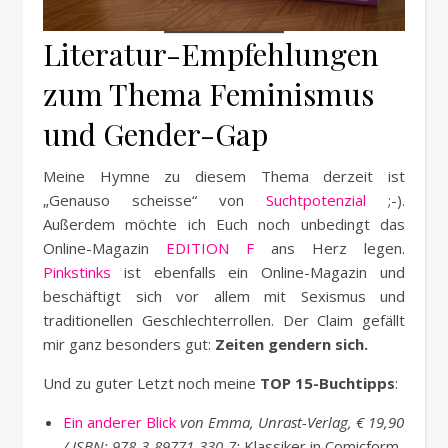
Literatur-Empfehlungen
zum Thema Feminismus
und Gender-Gap
Meine Hymne zu diesem Thema derzeit ist
„Genauso scheisse“ von
Suchtpotenzial
;-).
Außerdem möchte ich Euch noch unbedingt das
Online-Magazin
EDITION F
ans Herz legen.
Pinkstinks
ist ebenfalls ein Online-Magazin und
beschäftigt sich vor allem mit Sexismus und
traditionellen Geschlechterrollen. Der Claim gefällt
mir ganz besonders gut:
Zeiten gendern sich.
Und zu guter Letzt noch meine
TOP 15-Buchtipps
:
Ein anderer Blick
von Emma, Unrast-Verlag, € 19,90
/ ISBN: 978-3-89771-330-7:
Klassiker in Comicform