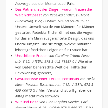
Auswege aus der Mental Load-Falle.
Das Patriarchat der Dinge – warum Frauen die
Welt nicht passt
von Rebekka Endler, DuMont
Buchverlag, € 22,- / ISBN: 978-3-8321-8136-9
/
Unsere Umwelt wurde von Männern für Männer
gestaltet. Rebekka Endler öffnet uns die Augen
für das am Mann ausgerichtete Design, das uns
überall umgibt. Und sie zeigt, welche mitunter
lebensgefährlichen Folgen es für Frauen hat.
Unsichtbare Frauen
von Caroline Criado-Perez,
btb, € 15,- / ISBN: 978-3-442-71887-0
/ Wie eine
von Daten beherrschte Welt die Hälfte der
Bevölkerung ignoriert,
Geständnisse einer Teilzeit-Feministin
von Heike
Kleen, Rowohlt Taschenbuch, € 12,- / ISBN: 978-3-
499-00613-
5 / Mein Verstand ist willig, aber der
Alltag macht mich schwach.
Wut und Böse
von Ciani-Sophia Hoeder, Carl
Hanser Verlag, € 18,- / ISBN: 978-3-446-27115-9
/