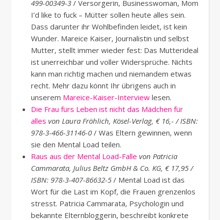
499-00349-3
/ Versorgerin, Businesswoman, Mom
I’d like to fuck – Mütter sollen heute alles sein.
Dass darunter ihr Wohlbefinden leidet, ist kein
Wunder. Mareice Kaiser, Journalistin und selbst
Mutter, stellt immer wieder fest: Das Mutterideal
ist unerreichbar und voller Widersprüche. Nichts
kann man richtig machen und niemandem etwas
recht. Mehr dazu könnt Ihr übrigens auch in
unserem
Mareice-Kaiser-Interview
lesen.
Die Frau fürs Leben ist nicht das Mädchen für
alles
von Laura Fröhlich, Kösel-Verlag, € 16,- / ISBN:
978-3-466-31146-0
/ Was Eltern gewinnen, wenn
sie den Mental Load teilen.
Raus aus der Mental Load-Falle
von Patricia
Cammarata, Julius Beltz GmbH & Co. KG, € 17,95 /
ISBN: 978-3-407-86632-5
/ Mental Load ist das
Wort für die Last im Kopf, die Frauen grenzenlos
stresst. Patricia Cammarata, Psychologin und
bekannte Elternbloggerin, beschreibt konkrete